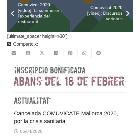
Comuvicat 2020
Comuvicat 2020
[vídeo]: El sommelier i
[vídeo]: Discursos
l’experiència del
varietals
restaurant
[ultimate_spacer height=»30″]
Comparteix:
Cancelada COMUVICATE Mallorca 2020,
por la crisis sanitaria
06/04/2020