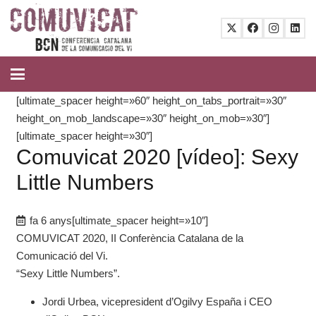
[ultimate_spacer height=»60″ height_on_tabs_portrait=»30″
height_on_mob_landscape=»30″ height_on_mob=»30″]
[ultimate_spacer height=»30″]
Comuvicat 2020 [vídeo]: Sexy
Little Numbers
fa 6 anys
[ultimate_spacer height=»10″]
COMUVICAT 2020, II Conferència Catalana de la
Comunicació del Vi.
“Sexy Little Numbers”.
Jordi Urbea, vicepresident d’Ogilvy España i CEO