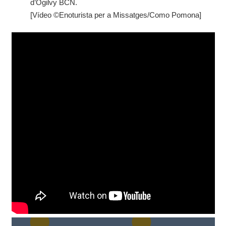
d’Ogilvy BCN.
[Vídeo ©Enoturista per a Missatges/Como Pomona]