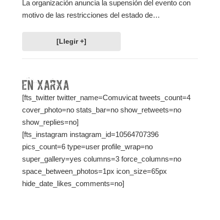
La organización anuncia la supensión del evento con
motivo de las restricciones del estado de…
[Llegir +]
[fts_twitter twitter_name=Comuvicat tweets_count=4
cover_photo=no stats_bar=no show_retweets=no
show_replies=no]
[fts_instagram instagram_id=10564707396
pics_count=6 type=user profile_wrap=no
super_gallery=yes columns=3 force_columns=no
space_between_photos=1px icon_size=65px
hide_date_likes_comments=no]